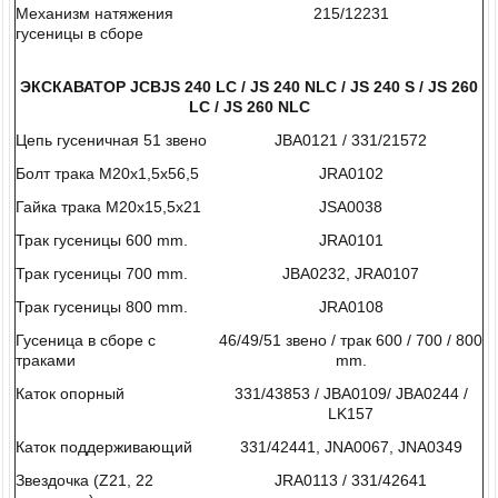
Механизм натяжения
215/12231
гусеницы в сборе
ЭКСКАВАТОР
JCB
JS
240
LC
/
JS
240
NLC
/
JS
240
S
/
JS
260
LC
/
JS
260
NLC
Цепь гусеничная 51 звено
JBA0121 / 331/21572
Болт трака М20x1,5x56,5
JRA0102
Гайка трака М20x15,5x21
JSA0038
Трак гусеницы 600 mm.
JRA0101
Трак гусеницы 700 mm.
JBA0232, JRA0107
Трак гусеницы 800 mm.
JRA0108
Гусеница в сборе с
46/49/51 звено / трак 600 / 700 / 800
траками
mm.
Каток опорный
331/43853 / JBA0109/ JBA0244 /
LK157
Каток поддерживающий
331/42441, JNA0067, JNA0349
Звездочка (Z21, 22
JRA0113 / 331/42641