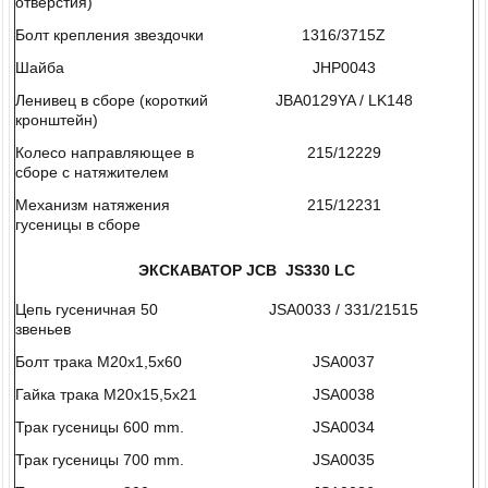
отверстия)
Болт крепления звездочки
1316/3715Z
Шайба
JHP0043
Ленивец в сборе (короткий
JBA0129YA / LK148
кронштейн)
Колесо направляющее в
215/12229
сборе с натяжителем
Механизм натяжения
215/12231
гусеницы в сборе
ЭКСКАВАТОР
JCB
JS
330
LC
Цепь гусеничная 50
JSA0033 / 331/21515
звеньев
Болт трака М20x1,5x60
JSA0037
Гайка трака М20x15,5x21
JSA0038
Трак гусеницы 600 mm.
JSA0034
Трак гусеницы 700 mm.
JSA0035