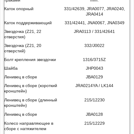
траками
mm.
Каток опорный
331/42639, JRA0077, JRA0240,
JRA0414
Каток поддерживающий
331/42441, JNA0067, JNA0349
Звездочка (Z21, 22
JRA0113 / 331/42641
отверстия)
Звездочка (Z21, 20
332/J0022
отверстий)
Болт крепления звездочки
1316/3715Z
Шайба
JHP0043
Ленивец в сборе
JBA0129
Ленивец в сборе (короткий
JRA0214YA / LK144
кронштейн)
Ленивец в сборе (длинный
215/12230
кронштейн)
Ленивец в сборе
JBA0128
Колесо направляющее в
215/12229
сборе с натяжителем