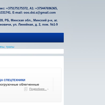
акс: +
375175175372
, А1: +
375447696365
,
6331741
. E-mail:
ooo.dst.s@gmail.com
28, РБ, Минская обл., Минский р-н, аг.
овичи, ул. Линейная, д. 2, пом. №1-9
мпы, трапы
ДА СПЕЦТЕХНИКИ
погрузочные облегченные
Подробнее...