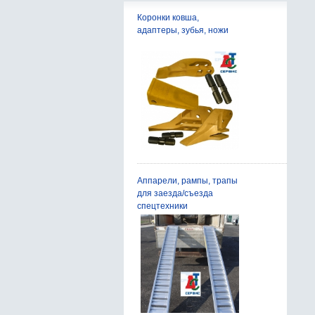
асфальтоукладчиков
Сервисные комплекты дорожных
Коронки ковша,
Выглаживающие плиты
фрез
адаптеры, зубья, ножи
Лопасти шнеков
Цепи питателя
Звездочки привода
Валы питателей
Элементы ходовой части
Аппарели, рампы, трапы
для заезда/съезда
спецтехники