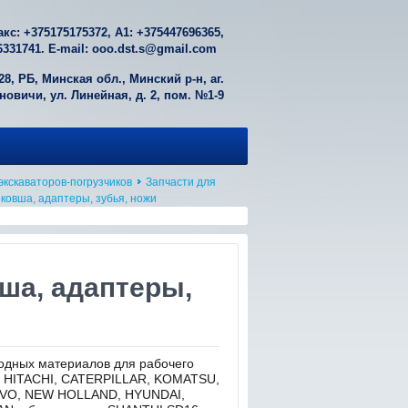
акс: +
375175175372
, А1: +
375447696365
,
6331741
. E-mail:
ooo.dst.s@gmail.com
28, РБ, Минская обл., Минский р-н, аг.
овичи, ул. Линейная, д. 2, пом. №1-9
экскаваторов-погрузчиков
Запчасти для
 ковша, адаптеры, зубья, ножи
ша, адаптеры,
одных материалов для рабочего
в HITACHI, CATERPILLAR, KOMATSU,
LVO, NEW HOLLAND, HYUNDAI,