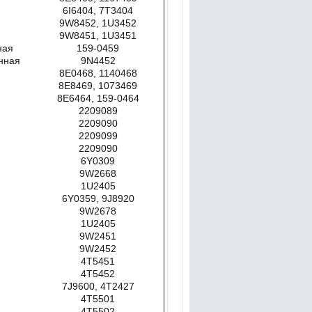
6I6404, 7T3404
9W8452, 1U3452
9W8451, 1U3451
ная
159-0459
нная
9N4452
8E0468, 1140468
8E8469, 1073469
8E6464, 159-0464
2209089
2209090
2209099
2209090
6Y0309
9W2668
1U2405
6Y0359, 9J8920
9W2678
1U2405
9W2451
9W2452
4T5451
4T5452
7J9600, 4T2427
4T5501
4T5502