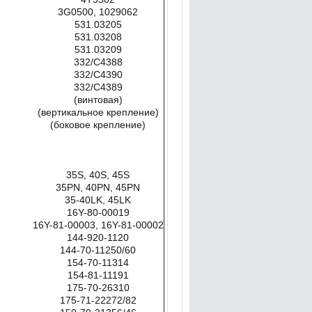
3G0500, 1029062
531.03205
531.03208
531.03209
332/C4388
332/C4390
332/C4389
(винтовая)
(вертикальное крепление)
(боковое крепление)
35S, 40S, 45S
35PN, 40PN, 45PN
35-40LK, 45LK
16Y-80-00019
16Y-81-00003, 16Y-81-00002
144-920-1120
144-70-11250/60
154-70-11314
154-81-11191
175-70-26310
175-71-22272/82