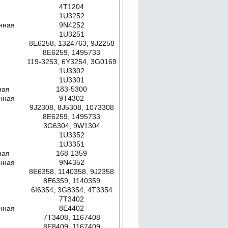
4T1204
1U3252
нная
9N4252
1U3251
8E6258, 1324763, 9J2258
8E6259, 1495733
119-3253, 6Y3254, 3G0169
1U3302
1U3301
ная
183-5300
нная
9Т4302
9J2308, 8J5308, 1073308
8E6259, 1495733
3G6304, 9W1304
1U3352
1U3351
ная
168-1359
нная
9N4352
8E6358, 1140358, 9J2358
8E6359, 1140359
6I6354, 3G8354, 4T3354
7T3402
нная
8E4402
7T3408, 1167408
8E8409, 1167409