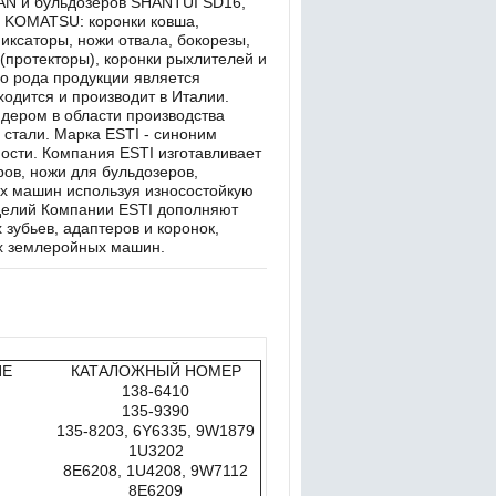
 и бульдозеров SHANTUI SD16,
 KOMATSU: коронки ковша,
иксаторы, ножи отвала, бокорезы,
(протекторы), коронки рыхлителей и
о рода продукции является
ходится и производит в Италии.
дером в области производства
 стали. Марка ESTI - синоним
ности. Компания ESTI изготавливает
ров, ножи для бульдозеров,
ых машин используя износостойкую
делий Компании ESTI дополняют
 зубьев, адаптеров и коронок,
х землеройных машин.
ИЕ
КАТАЛОЖНЫЙ НОМЕР
138-6410
135-9390
135-8203, 6Y6335, 9W1879
1U3202
8E6208, 1U4208, 9W7112
8E6209