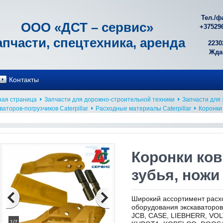
Тел./ф
ООО «ДСТ – сервис»
+
37529
апчасти, спецтехника, аренда
2230
Ждан
Контакты
ная страница
Запчасти для дорожно-строительной техники
Запчасти для 
ваторов-погрузчиков Caterpillar
Расходные материалы Caterpillar
Коронки
Коронки ков
зубья, ножи
Широкий ассортимент расх
оборудования экскаваторо
JCB, CASE, LIEBHERR, VO
1/7