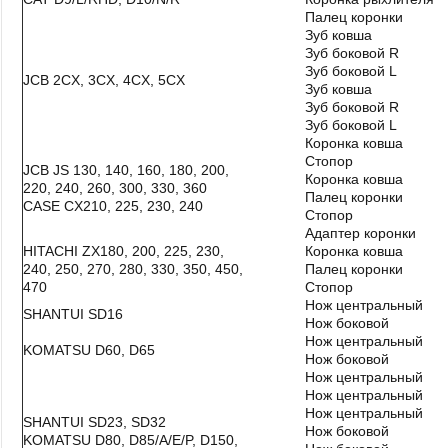
Палец коронки
Зуб ковша
Зуб боковой R
Зуб боковой L
JCB 2CX, 3CX, 4CX, 5CX
Зуб ковша
Зуб боковой R
Зуб боковой L
Коронка ковша
Стопор
JCB JS 130, 140, 160, 180, 200,
Коронка ковша
220, 240, 260, 300, 330, 360
Палец коронки
CASE CX210, 225, 230, 240
Стопор
Адаптер коронки
HITACHI ZX180, 200, 225, 230,
Коронка ковша
240, 250, 270, 280, 330, 350, 450,
Палец коронки
470
Стопор
Нож центральный
SHANTUI SD16
Нож боковой
Нож центральный
KOMATSU D60, D65
Нож боковой
Нож центральный
Нож центральный
Нож центральный
SHANTUI SD23, SD32
Нож боковой
KOMATSU D80, D85/A/E/P, D150,