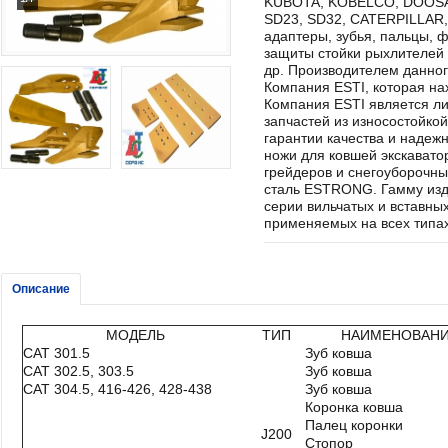
KUBOTA, KOBELCO, DOOSAN
SD23, SD32, CATERPILLAR,
адаптеры, зубья, пальцы, ф
защиты стойки рыхлителей 
др. Производителем данног
Компания ESTI, которая на
Компания ESTI является ли
запчастей из износостойкой
гарантии качества и надеж
ножи для ковшей экскавато
грейдеров и снегоуборочн
сталь ESTRONG. Гамму из
серии вильчатых и вставных
применяемых на всех типа
Описание
МОДЕЛЬ
ТИП
НАИМЕНОВАН
CAT 301.5
Зуб ковша
CAT 302.5, 303.5
Зуб ковша
CAT 304.5, 416-426, 428-438
Зуб ковша
Коронка ковша
Палец коронки
J200
Стопор