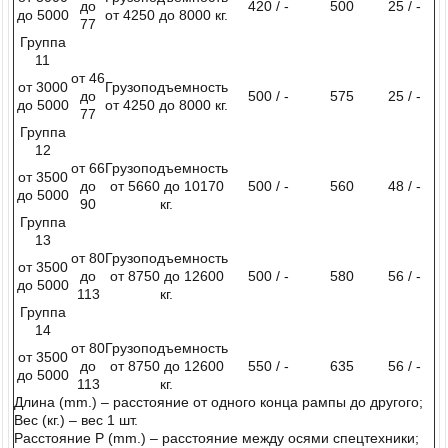
до
420 / -
500
25 / -
до 5000
от 4250 до 8000 кг.
77
Группа
11
от 46
от 3000
Грузоподъемность
до
500 / -
575
25 / -
до 5000
от 4250 до 8000 кг.
77
Группа
12
от 66
Грузоподъемность
от 3500
до
от 5660 до 10170
500 / -
560
48 / -
до 5000
90
кг.
Группа
13
от 80
Грузоподъемность
от 3500
до
от 8750 до 12600
500 / -
580
56 / -
до 5000
113
кг.
Группа
14
от 80
Грузоподъемность
от 3500
до
от 8750 до 12600
550 / -
635
56 / -
до 5000
113
кг.
Длина (mm.) – расстояние от одного конца рампы до другого;
Вес (кг.) – вес 1 шт.
Расстояние Р (mm.) – расстояние между осями спецтехники;