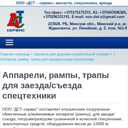
ООО «ДСТ – сервис» запчасти, спецтехника, аренда
Тел./факс: +
375175175372
, А1: +
375447696365
,
+
375296331741
. E-mail:
ooo.dst.s@gmail.com
223028, РБ, Минская обл., Минский р-н, аг.
Ждановичи, ул. Линейная, д. 2, пом. №1-9
Главная страница
Запчасти для дорожно-строительной техники
Аппарели, рампы, трапы для заезда/съезда спецтехники
Аппарели, рампы, трапы
для заезда/съезда
спецтехники
ООО "ДСТ-сервис" поставляет итальянские погрузочные
облегченные алюминиевые аппарели (рампы), для заезда/
съезда, погрузки/разгрузки гусеничной и колесной спецтехники,
транспортных средств, оборудования весом до 12600 кг,