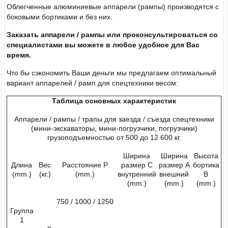
Облегченные алюминиевые аппарели (рампы) производятся с
боковыми бортиками и без них.
Заказать аппарели / рампы или проконсультироваться со
специалистами вы можете в любое удобное для Вас
время.
Что бы сэкономить Ваши деньги мы предлагаем оптимальный
вариант аппарелей / рамп для спецтехники весом:
Таблица основных характеристик
Аппарели / рампы / трапы для заезда / съезда спецтехники
(мини-экскаваторы, мини-погрузчики, погрузчики)
грузоподъемностью от 500 до 12 600 кг.
Ширина
Ширина
Высота
Длина
Вес
Расстояние Р
размер С
размер А
бортика
(mm.)
(кг.)
(mm.)
внутренний
внешний
В
(mm.)
(mm.)
(mm.)
750 / 1000 / 1250
Группа
1