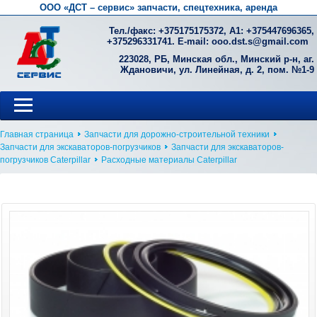
ООО «ДСТ – сервис» запчасти, спецтехника, аренда
Тел./факс: +
375175175372
, А1: +
375447696365
,
+
375296331741
. E-mail:
ooo.dst.s@gmail.com
223028, РБ, Минская обл., Минский р-н, аг.
Ждановичи, ул. Линейная, д. 2, пом. №1-9
Главная страница
Запчасти для дорожно-строительной техники
Запчасти для экскаваторов-погрузчиков
Запчасти для экскаваторов-
погрузчиков Caterpillar
Расходные материалы Caterpillar