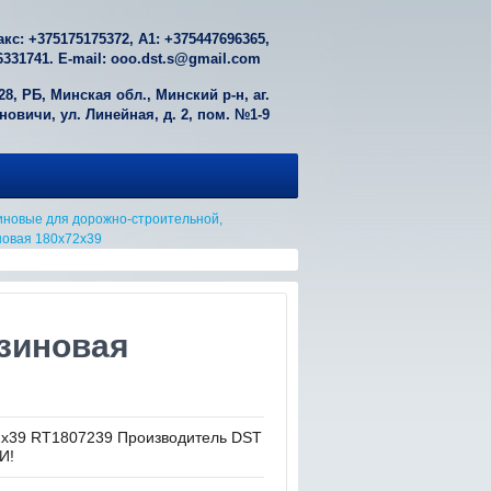
акс: +
375175175372
, А1: +
375447696365
,
6331741
. E-mail:
ooo.dst.s@gmail.com
28, РБ, Минская обл., Минский р-н, аг.
овичи, ул. Линейная, д. 2, пом. №1-9
иновые для дорожно-строительной,
новая 180х72х39
езиновая
2х39 RT1807239 Производитель DST
И!