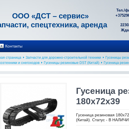
Тел./ф
ООО «ДСТ – сервис»
+
37529
апчасти, спецтехника, аренда
2230
Ждан
Контакты
ная страница
Запчасти для дорожно-строительной техники
Гусеницы рез
хозтехники и снегоходов
Гусеницы резиновые DST (Китай)
Гусеница рези
Гусеница р
180х72х39
Гусеница резиновая 180х7
(Китай). Статус - В НАЛИЧИ
1/1