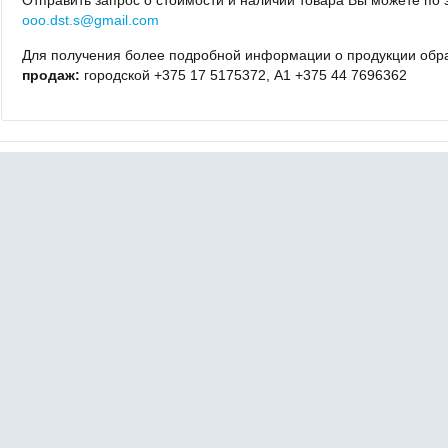
Отправить запрос о стоимости и наличии товара Вы можете по
ooo.dst.s@gmail.com
Для получения более подробной информации о продукции обр
продаж:
городской +375 17 5175372, А1 +375 44 7696362