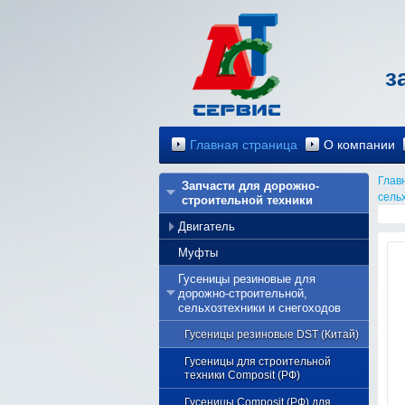
з
Главная страница
О компании
Глав
Запчасти для дорожно-
сель
строительной техники
Двигатель
Муфты
Генераторы
Гусеницы резиновые для
Помпы
дорожно-строительной,
Турбины
сельхозтехники и снегоходов
Стартеры
Гусеницы резиновые DST (Китай)
Сальники
Гусеницы для строительной
техники Composit (РФ)
Форсунки
Гусеницы Composit (РФ) для