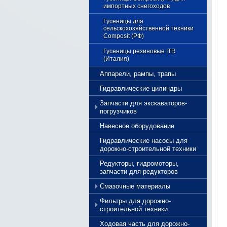
Прокладки
импортных снегоходов
Радиаторы
Гусеницы для
сельскохозяйственной техники
Ремни
Composit (РФ)
Вентиляторы
Гусеницы резиновые ITR
(Италия)
Аппарели, рампы, трапы
Гидравлические цилиндры
Запчасти для экскаваторов-
погрузчиков
Навесное оборудование
Запчасти для экскаваторов-
погрузчиков Caterpillar
Гидравлические насосы для
дорожно-строительной техники
Запчасти для экскаваторов-
Расходные материалы
Caterpillar
погрузчиков JCB
Редукторы, гидромоторы,
Ось и запчасти Caterpillar
Запчасти для экскаваторов-
запчасти для редукторов
Ось и запчасти JCB
погрузчиков Volvo
Пальцы и втулки Caterpillar
Смазочные материалы
Накладки направляющие
Фильтры для дорожно-
Масло моторное
Caterpillar
полусинтетическое WOLF 10W-40
строительной техники
Трансмиссия Caterpillar
Ходовая часть для дорожно-
Масло гидравлическое WOLF
Фильтры воздушные