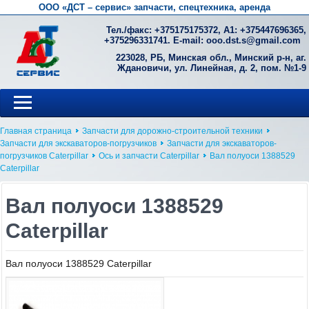
ООО «ДСТ – сервис» запчасти, спецтехника, аренда
Тел./факс: +
375175175372
, А1: +
375447696365
,
+
375296331741
. E-mail:
ooo.dst.s@gmail.com
223028, РБ, Минская обл., Минский р-н, аг.
Ждановичи, ул. Линейная, д. 2, пом. №1-9
Главная страница
Запчасти для дорожно-строительной техники
Запчасти для экскаваторов-погрузчиков
Запчасти для экскаваторов-
погрузчиков Caterpillar
Ось и запчасти Caterpillar
Вал полуоси 1388529
Caterpillar
Вал полуоси 1388529
Caterpillar
Вал полуоси 1388529 Caterpillar