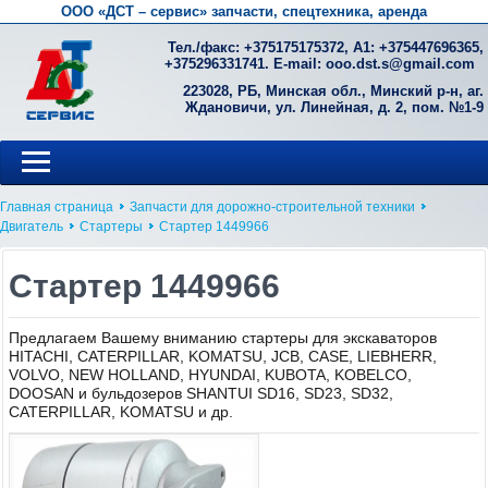
ООО «ДСТ – сервис» запчасти, спецтехника, аренда
Тел./факс: +
375175175372
, А1: +
375447696365
,
+
375296331741
. E-mail:
ooo.dst.s@gmail.com
223028, РБ, Минская обл., Минский р-н, аг.
Ждановичи, ул. Линейная, д. 2, пом. №1-9
Главная страница
Запчасти для дорожно-строительной техники
Двигатель
Стартеры
Стартер 1449966
Стартер 1449966
Предлагаем Вашему вниманию стартеры для экскаваторов
HITACHI, CATERPILLAR, KOMATSU, JCB, CASE, LIEBHERR,
VOLVO, NEW HOLLAND, HYUNDAI, KUBOTA, KOBELCO,
DOOSAN и бульдозеров SHANTUI SD16, SD23, SD32,
CATERPILLAR, KOMATSU и др.