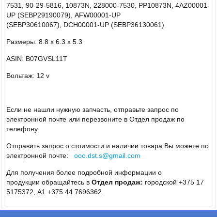
7531, 90-29-5816, 10873N,
228000-7530,
PP10873N,
4AZ00001-
UP (
SEBP29190079),
AFW00001-UP
(
SEBP30610067),
DCH00001-UP (
SEBP36130061)
Размеры:
8.8 x 6.3 x 5.3
ASIN:
B07GVSL11T
Вольтаж: 12 v
Если не нашли нужную запчасть, отправьте запрос по
электронной почте или перезвоните в Отдел продаж по
телефону.
Отправить запрос о стоимости и наличии товара Вы можете по
электронной почте:
ooo.dst.s@gmail.com
Для получения более подробной информации о
продукции обращайтесь в
Отдел продаж:
городской +375 17
5175372, А1 +375 44 7696362